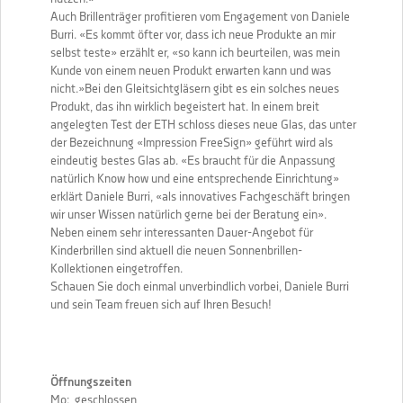
Auch Brillenträger profitieren vom Engagement von Daniele
Burri. «Es kommt öfter vor, dass ich neue Produkte an mir
selbst teste» erzählt er, «so kann ich beurteilen, was mein
Kunde von einem neuen Produkt erwarten kann und was
nicht.»Bei den Gleitsichtgläsern gibt es ein solches neues
Produkt, das ihn wirklich begeistert hat. In einem breit
angelegten Test der ETH schloss dieses neue Glas, das unter
der Bezeichnung «Impression FreeSign» geführt wird als
eindeutig bestes Glas ab. «Es braucht für die Anpassung
natürlich Know how und eine entsprechende Einrichtung»
erklärt Daniele Burri, «als innovatives Fachgeschäft bringen
wir unser Wissen natürlich gerne bei der Beratung ein».
Neben einem sehr interessanten Dauer-Angebot für
Kinderbrillen sind aktuell die neuen Sonnenbrillen-
Kollektionen eingetroffen.
Schauen Sie doch einmal unverbindlich vorbei, Daniele Burri
und sein Team freuen sich auf Ihren Besuch!
Öffnungszeiten
Mo: geschlossen