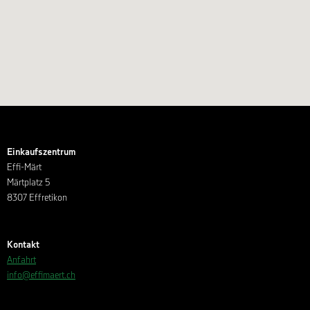
Einkaufszentrum
Effi-Märt
Märtplatz 5
8307 Effretikon
Kontakt
Anfahrt
info@effimaert.ch